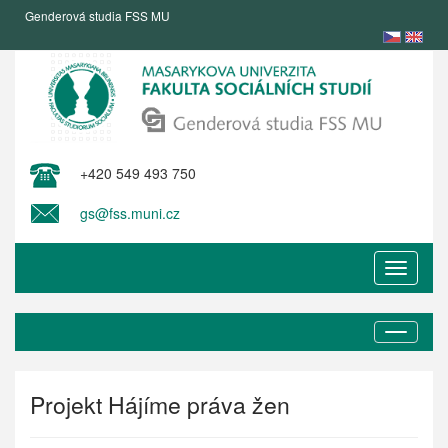
Genderová studia FSS MU
+420 549 493 750
gs@fss.muni.cz
Toggle
navigat
Projekt Hájíme práva žen